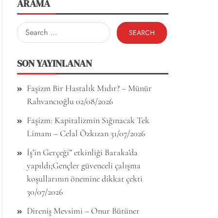
ARAMA
Search
for:
SON YAYINLANAN
Faşizm Bir Hastalık Mıdır? – Münür
Rahvancıoğlu
02/08/2026
Faşizm: Kapitalizmin Sığınacak Tek
Limanı – Celal Özkızan
31/07/2026
İş’in Gerçeği” etkinliği Baraka’da
yapıldı;Gençler güvenceli çalışma
koşullarının önemine dikkat çekti
30/07/2026
Direniş Mevsimi – Onur Bütüner