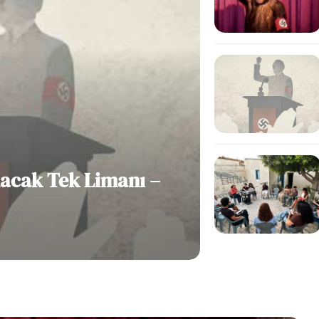
rçeği” etkinliği Baraka’da
;Gençler güvenceli çalışma koşulları
 dikkat çekti