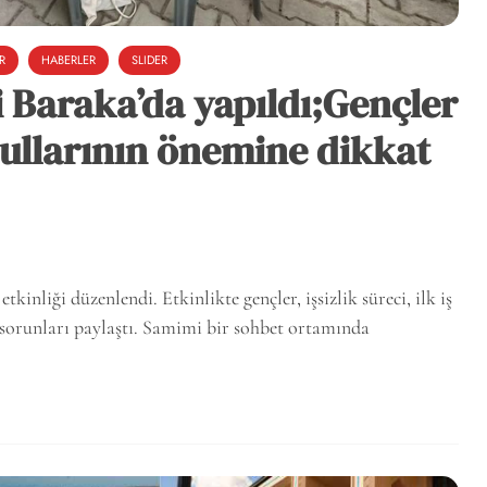
R
HABERLER
SLIDER
ği Baraka’da yapıldı;Gençler
şullarının önemine dikkat
kinliği düzenlendi. Etkinlikte gençler, işsizlik süreci, ilk iş
 sorunları paylaştı. Samimi bir sohbet ortamında