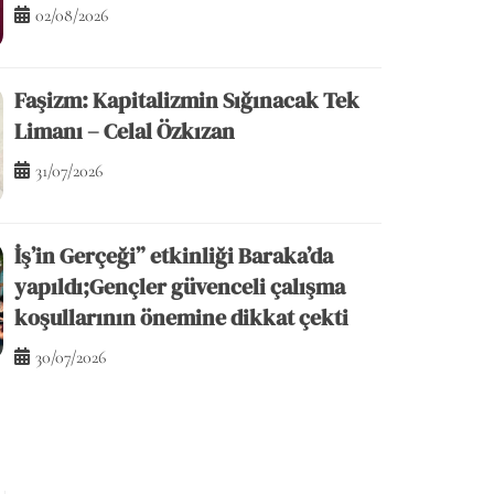
02/08/2026
Faşizm: Kapitalizmin Sığınacak Tek
Limanı – Celal Özkızan
31/07/2026
İş’in Gerçeği” etkinliği Baraka’da
nın
yapıldı;Gençler güvenceli çalışma
Direniş Mevsimi – Onur Bütü
koşullarının önemine dikkat çekti
30/07/2026
29/07/2026