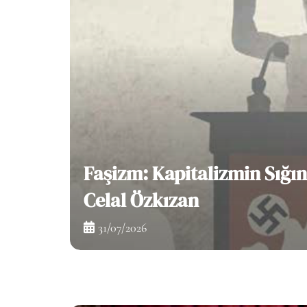
İş’in Ge
Sığınacak Tek Limanı –
yapıldı
önemine
30/07/2026