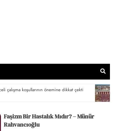
ür Merkezi
dikkat çekti
Direniş Mevsimi – Onur Bütüner
29/07/2026
Faşizm Bir Hastalık Mıdır? – Münür
Rahvancıoğlu