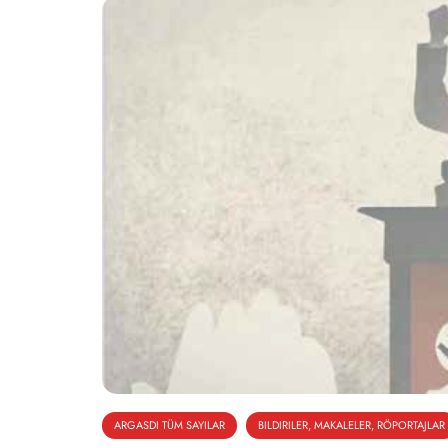
ARGASDI TÜM SAYILAR
BILDIRILER, MAKALELER, RÖPORTAJLAR