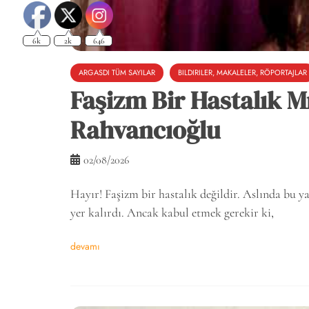
ARGASDI TÜM SAYILAR
BILDIRILER, MAKALELER, RÖPORTAJLAR
Faşizm Bir Hastalık M
Rahvancıoğlu
02/08/2026
Hayır! Faşizm bir hastalık değildir. Aslında bu yazı
yer kalırdı. Ancak kabul etmek gerekir ki,
devamı