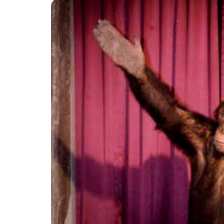
6k
2k
646