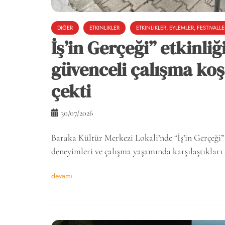
DIĞER
ETKINLIKLER
ETKINLIKLER, EYLEMLER, FESTIVALLE
İş’in Gerçeği” etkinli
güvenceli çalışma ko
çekti
30/07/2026
Baraka Kültür Merkezi Lokali’nde “İş’in Gerçeği” et
deneyimleri ve çalışma yaşamında karşılaştıkları
devamı