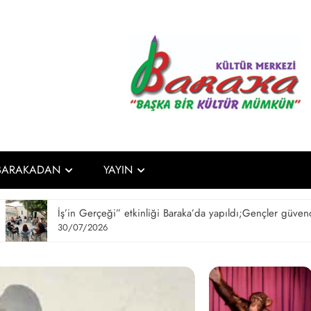
Baraka Kült
Başka Bir Kültür Mümkün
BARAKADAN
YAYIN
liği Baraka’da yapıldı;Gençler güvenceli çalışma koşullarının önemine 