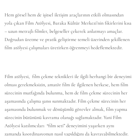
Hem görsel hem de işitsel iletişim araçlarının etkili olmasından
yola çıkan Film Atölyesi, Baraka Kültür Merkezi’nin fikirlerini kısa
– uzun metrajlı filmler, belgeseller çekerek anlatmayı amaçlar.
Doğrudan üretme ve pratik geliştirme temeli üzerinden şekillenen
film atölyesi çalışmaları üretirken öğrenmeyi hedeflemektedir.
Film atölyesi, film çekme teknikleri ile ilgili herhangi bir deneyimi
olması gerekmeksizin, amatör film ile ilgilenen herkese, hem film
sürecinin mutfağında bulunma, hem de film çekme sürecinin her
aşamasında çalışma şansı sunmaktadır. Film çekme sürecinin her
aşamasında bulunmak ve dönüşümlü görevler almak, film yapma
sürecinin bütününü kavrama olanağı sağlamaktadır. Yani Film
Atölyesi katılımcıları “film seti” deneyimini yaşarken aynı
zamanda koordinasyonun nasıl yapıldığını da kavrayabilmektedir.