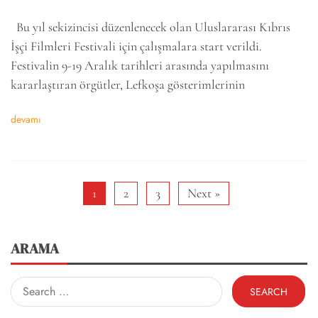
Bu yıl sekizincisi düzenlenecek olan Uluslararası Kıbrıs
İşçi Filmleri Festivali için çalışmalara start verildi.
Festivalin 9-19 Aralık tarihleri arasında yapılmasını
kararlaştıran örgütler, Lefkoşa gösterimlerinin
devamı
1
2
3
Next »
ARAMA
Search
for: