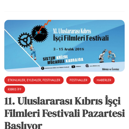
ETKINLIKLER, EYLEMLER, FESTIVALLER
FESTIVALLER
HABERLER
KIBRIS İFF
11. Uluslararası Kıbrıs İşçi
6k
2k
646
Filmleri Festivali Pazartesi
Başlıyor