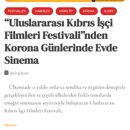
FESTIVALLER
HABERLER
KIBRIS İFF
SINEMA
SLIDER
“Uluslararası Kıbrıs İşçi
Filmleri Festivali”nden
Korona Günlerinde Evde
Sinema
30/03/2020
Ülkemizde 11 yıldır onlarca sendika ve örgütün desteğiyle
gerçekleştirilen ve çeşitli ülkelerden farklı temalarda
emeğin sinemasını seyircisiyle buluşturan Uluslararası
Kıbrıs İşçi Filmleri Festivali,
devamı