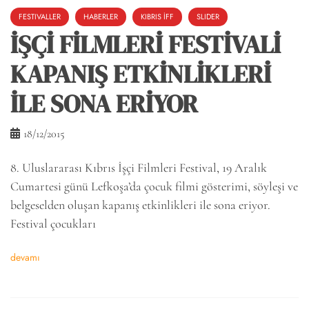
FESTIVALLER
HABERLER
KIBRIS İFF
SLIDER
İŞÇİ FİLMLERİ FESTİVALİ
KAPANIŞ ETKİNLİKLERİ
İLE SONA ERİYOR
18/12/2015
8. Uluslararası Kıbrıs İşçi Filmleri Festival, 19 Aralık
Cumartesi günü Lefkoşa’da çocuk filmi gösterimi, söyleşi ve
belgeselden oluşan kapanış etkinlikleri ile sona eriyor.
Festival çocukları
devamı