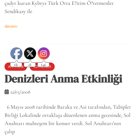
çadyr kuran Kybrys Türk Orta E?itim Ö?retmenler
Sendikasy ile
devamı
6k
2k
646
ANMALAR
KONSERLER
Denizleri Anma Etkinliği
22/05/2008
6 Mayıs 2008 tarihinde Baraka ve Asi tarafından, Tabipler
Birliği Lokalinde ortaklaşa düzenlenen anma gecesinde, Sol
Anahtarı muhteşem bir konser verdi. Sol Anahtarı’nın
çalıp