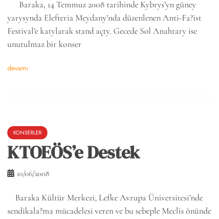
Baraka, 14 Temmuz 2008 tarihinde Kybrys’yn güney
yarysynda Elefteria Meydany’nda düzenlenen Anti-Fa?ist
Festival’e katylarak stand açty. Gecede Sol Anahtary ise
unutulmaz bir konser
devamı
KONSERLER
KTOEÖS’e Destek
10/06/2008
Baraka Kültür Merkezi, Lefke Avrupa Üniversitesi’nde
sendikala?ma mücadelesi veren ve bu sebeple Meclis önünde