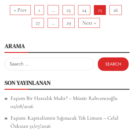
« Prev
1
…
23
24
25
26
27
…
29
Next »
ARAMA
Search
for:
SON YAYINLANAN
Faşizm Bir Hastalık Mıdır? – Münür Rahvancıoğlu
02/08/2026
Faşizm: Kapitalizmin Sığınacak Tek Limanı – Celal
Özkızan
31/07/2026