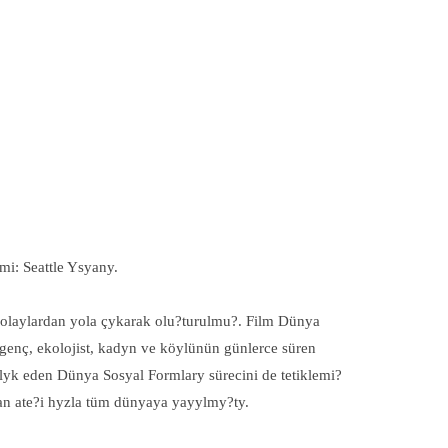
mi: Seattle Ysyany.
 olaylardan yola çykarak olu?turulmu?. Film Dünya
 genç, ekolojist, kadyn ve köylünün günlerce süren
lyk eden Dünya Sosyal Formlary sürecini de tetiklemi?
yan ate?i hyzla tüm dünyaya yayylmy?ty.