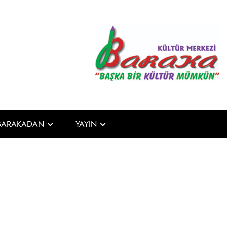
Baraka Kült
Başka Bir Kültür Mümkün
BARAKADAN
YAYIN