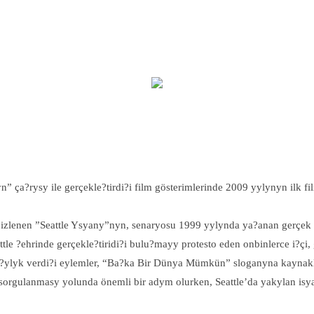
ça?rysy ile gerçekle?tirdi?i film gösterimlerinde 2009 yylynyn ilk fil
 izlenen ”Seattle Ysyany”nyn, senaryosu 1999 yylynda ya?anan gerçek
le ?ehrinde gerçekle?tiridi?i bulu?mayy protesto eden onbinlerce i?çi,
 kar?ylyk verdi?i eylemler, “Ba?ka Bir Dünya Mümkün” sloganyna kaynak
 sorgulanmasy yolunda önemli bir adym olurken, Seattle’da yakylan is