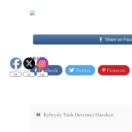
Share on Fac
SHARE
6k
2k
646
Facebook
Twitter
Pinterest
Post
Kybrysly Türk Devrimci Hareketi
navigation