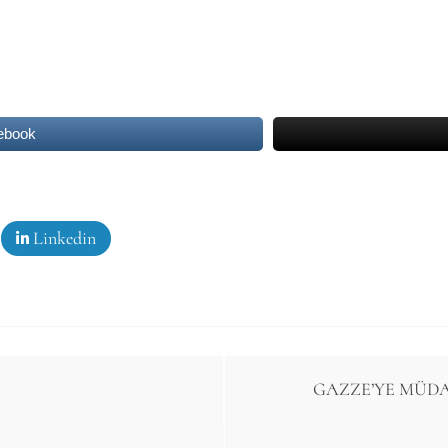
ebook
Linkedin
GAZZE’YE MÜDA