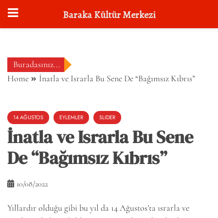
Baraka Kültür Merkezi
Skip
to
content
Buradasınız...
Home
İnatla ve Israrla Bu Sene De “Bağımsız Kıbrıs”
14 AĞUSTOS
EYLEMLER
SLIDER
İnatla ve Israrla Bu Sene
De “Bağımsız Kıbrıs”
10/08/2022
Yıllardır olduğu gibi bu yıl da 14 Ağustos’ta ısrarla ve