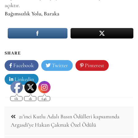
açıktır.
Bağımsızlık Yolu, Baraka
SHARE
Facebook
Twitter
Pinterest
6k
2k
646
Linkedin
Post
21’inci Kutlu Adalı Basın Ödülleri kapsamında
navigation
Argasdi’ye Hakan Çakmak Özel Ödülü