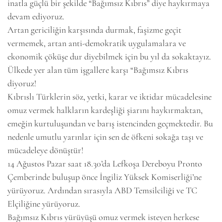
inatla güçlü bir şekilde “Bağımsız Kıbrıs” diye haykırmaya
devam ediyoruz.
Artan gericiliğin karşısında durmak, faşizme geçit
vermemek, artan anti-demokratik uygulamalara ve
ekonomik çöküşe dur diyebilmek için bu yıl da sokaktayız.
Ülkede yer alan tüm işgallere karşı “Bağımsız Kıbrıs
diyoruz!
Kıbrıslı Türklerin söz, yetki, karar ve iktidar mücadelesine
omuz vermek halkların kardeşliği şiarını haykırmaktan,
emeğin kurtuluşundan ve barış istencinden geçmektedir. Bu
nedenle umutlu yarınlar için sen de öfkeni sokağa taşı ve
mücadeleye dönüştür!
14 Ağustos Pazar saat 18.30’da Lefkoşa Dereboyu Pronto
Çemberinde buluşup önce İngiliz Yüksek Komiserliği’ne
yürüyoruz. Ardından sırasıyla ABD Temsilciliği ve TC
Elçiliğine yürüyoruz.
Bağımsız Kıbrıs yürüyüşü omuz vermek isteyen herkese