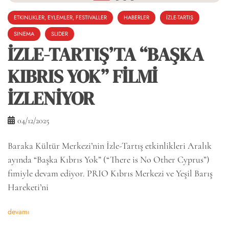
ETKINLIKLER, EYLEMLER, FESTIVALLER
HABERLER
İZLE-TARTIŞ
SINEMA
SLIDER
İZLE-TARTIŞ’TA “BAŞKA
KIBRIS YOK” FİLMİ
İZLENİYOR
04/12/2025
Baraka Kültür Merkezi’nin İzle-Tartış etkinlikleri Aralık
ayında “Başka Kıbrıs Yok” (“There is No Other Cyprus”)
fimiyle devam ediyor. PRIO Kıbrıs Merkezi ve Yeşil Barış
Hareketi’ni
devamı