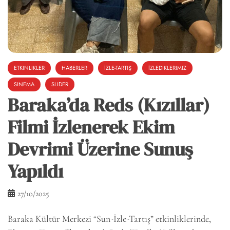
ETKINLIKLER
HABERLER
İZLE-TARTIŞ
İZLEDIKLERIMIZ
SINEMA
SLIDER
Baraka’da Reds (Kızıllar)
Filmi İzlenerek Ekim
Devrimi Üzerine Sunuş
Yapıldı
27/10/2025
Baraka Kültür Merkezi “Sun-İzle-Tartış” etkinliklerinde,