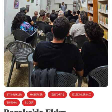
ETKINLIKLER
HABERLER
İZLE-TARTIŞ
İZLEDIKLERIMIZ
SINEMA
SLIDER