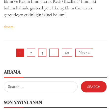
Ekim ve Kasım filmi olarak Reds (Kızıllar)” filmi, iki
bölüm halinde gösteriliyor. İlki, 25 Ekim Cumartesi
gerçekleşen etkinliğin ikinci bölümü
devamı
1
2
3
…
60
Next »
ARAMA
Search
for:
SON YAYINLANAN