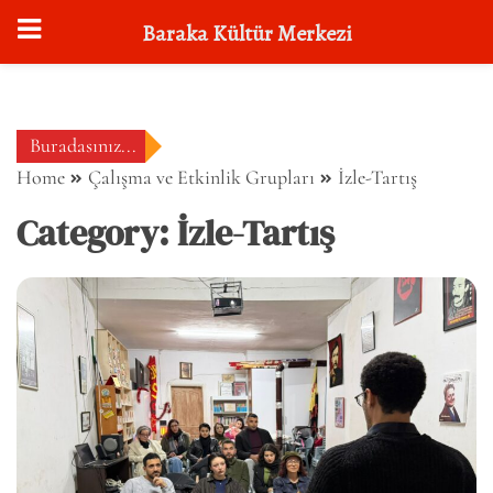
Baraka Kültür Merkezi
Skip
to
content
Buradasınız...
Home
Çalışma ve Etkinlik Grupları
İzle-Tartış
Category:
İzle-Tartış