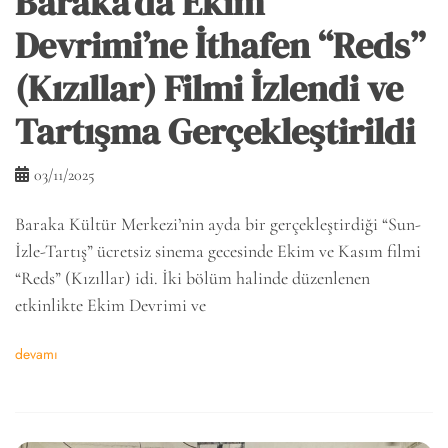
Baraka’da Ekim
Devrimi’ne İthafen “Reds”
(Kızıllar) Filmi İzlendi ve
Tartışma Gerçekleştirildi
03/11/2025
Baraka Kültür Merkezi’nin ayda bir gerçekleştirdiği “Sun-
İzle-Tartış” ücretsiz sinema gecesinde Ekim ve Kasım filmi
“Reds” (Kızıllar) idi. İki bölüm halinde düzenlenen
etkinlikte Ekim Devrimi ve
devamı