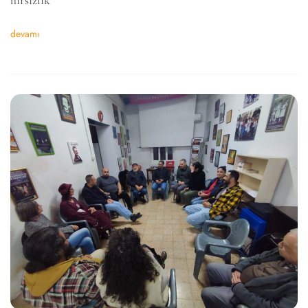
hırsızlık
devamı
6k
2k
646