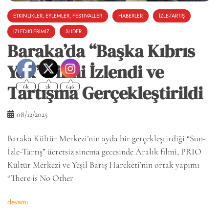
ETKINLIKLER, EYLEMLER, FESTIVALLER
HABERLER
İZLE-TARTIŞ
İZLEDIKLERIMIZ
SLIDER
Baraka’da “Başka Kıbrıs
Yok” Filmi İzlendi ve
Tartışma Gerçekleştirildi
08/12/2025
Baraka Kültür Merkezi’nin ayda bir gerçekleştirdiği “Sun-
İzle-Tartış” ücretsiz sinema gecesinde Aralık filmi, PRIO
Kültür Merkezi ve Yeşil Barış Hareketi’nin ortak yapımı
“There is No Other
devamı