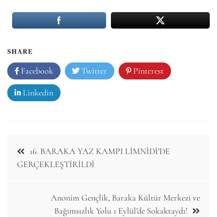
SHARE
Facebook
Twitter
Pinterest
Linkedin
Post
16. BARAKA YAZ KAMPI LİMNİDİ’DE
navigation
GERÇEKLEŞTİRİLDİ
Anonim Gençlik, Baraka Kültür Merkezi ve
Bağımsızlık Yolu 1 Eylül’de Sokaktaydı!