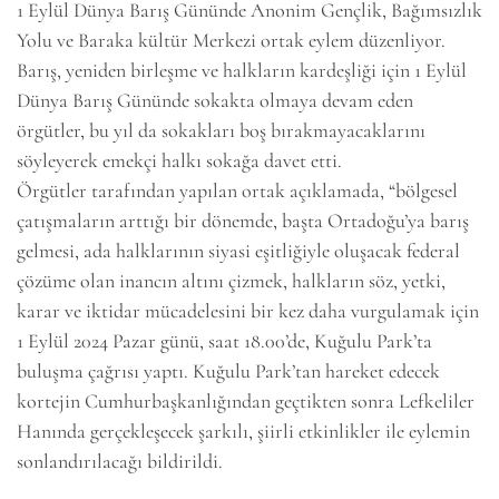
1 Eylül Dünya Barış Gününde Anonim Gençlik, Bağımsızlık
Yolu ve Baraka kültür Merkezi ortak eylem düzenliyor.
Barış, yeniden birleşme ve halkların kardeşliği için 1 Eylül
Dünya Barış Gününde sokakta olmaya devam eden
örgütler, bu yıl da sokakları boş bırakmayacaklarını
söyleyerek emekçi halkı sokağa davet etti.
Örgütler tarafından yapılan ortak açıklamada, “bölgesel
çatışmaların arttığı bir dönemde, başta Ortadoğu’ya barış
gelmesi, ada halklarının siyasi eşitliğiyle oluşacak federal
çözüme olan inancın altını çizmek, halkların söz, yetki,
karar ve iktidar mücadelesini bir kez daha vurgulamak için
1 Eylül 2024 Pazar günü, saat 18.00’de, Kuğulu Park’ta
buluşma çağrısı yaptı. Kuğulu Park’tan hareket edecek
kortejin Cumhurbaşkanlığından geçtikten sonra Lefkeliler
Hanında gerçekleşecek şarkılı, şiirli etkinlikler ile eylemin
sonlandırılacağı bildirildi.