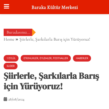
Baraka Kültür Merkezi
Skip
to
content
Buradasınız...
Home
Şiirlerle, Şarkılarla Barış için Yürüyoruz!
1 EYLÜL
ETKINLIKLER, EYLEMLER, FESTIVALLER
HABERLER
SLIDER
Şiirlerle, Şarkılarla Barış
için Yürüyoruz!
28/08/2024