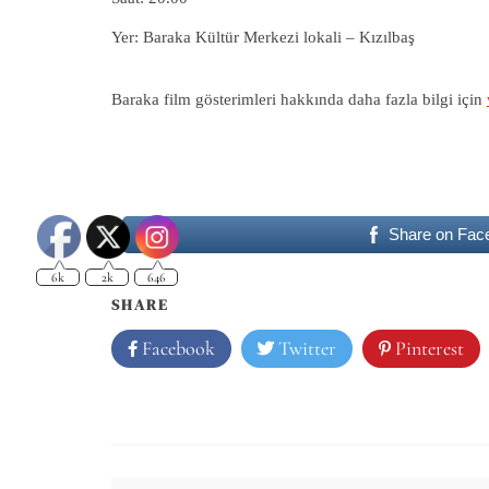
Yer: Baraka Kültür Merkezi lokali – Kızılbaş
Baraka film gösterimleri hakkında daha fazla bilgi için
6k
2k
646
Share on Fac
SHARE
Facebook
Twitter
Pinterest