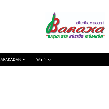
Baraka Kült
Başka Bir Kültür Mümkün
BARAKADAN
YAYIN