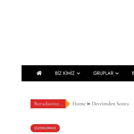
Skip
to
content
BİZ KİMİZ
GRUPLAR
Buradasınız...
Home
Devrimden Sonra
İZLEDIKLERIMIZ