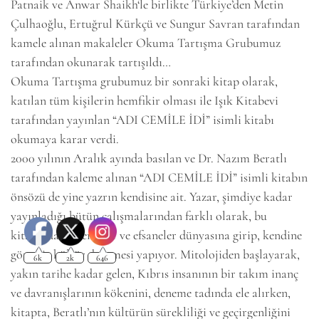
Patnaik ve Anwar Shaikh‘le birlikte Türkiye’den Metin
Çulhaoğlu, Ertuğrul Kürkçü ve Sungur Savran tarafından
kamele alınan makaleler Okuma Tartışma Grubumuz
tarafından okunarak tartışıldı…
Okuma Tartışma grubumuz bir sonraki kitap olarak,
katılan tüm kişilerin hemfikir olması ile Işık Kitabevi
tarafından yayınlan “ADI CEMİLE İDİ” isimli kitabı
okumaya karar verdi.
2000 yılının Aralık ayında basılan ve Dr. Nazım Beratlı
6k
2k
646
tarafından kaleme alınan “ADI CEMİLE İDİ” isimli kitabın
önsözü de yine yazrın kendisine ait. Yazar, şimdiye kadar
yayınladığı bütün çalışmalarından farklı olarak, bu
kitabında söylenceler ve efsaneler dünyasına girip, kendine
göre bir kültür denemesi yapıyor. Mitolojiden başlayarak,
yakın tarihe kadar gelen, Kıbrıs insanının bir takım inanç
ve davranışlarının kökenini, deneme tadında ele alırken,
kitapta, Beratlı’nın kültürün sürekliliği ve geçirgenliğini