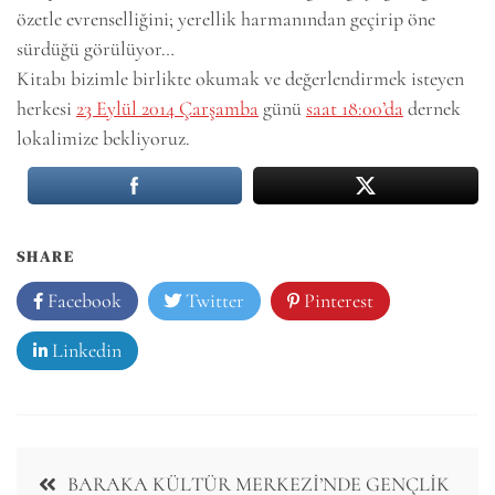
özetle evrenselliğini; yerellik harmanından geçirip öne
sürdüğü görülüyor…
Kitabı bizimle birlikte okumak ve değerlendirmek isteyen
herkesi
23 Eylül 2014 Çarşamba
günü
saat 18:00’da
dernek
lokalimize bekliyoruz.
SHARE
Facebook
Twitter
Pinterest
Linkedin
Post
BARAKA KÜLTÜR MERKEZİ’NDE GENÇLİK