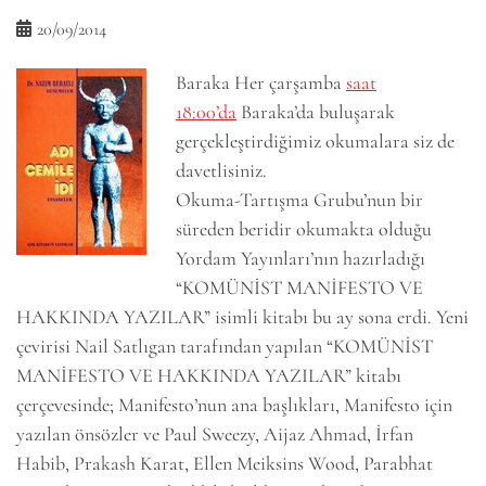
20/09/2014
Baraka
Her çarşamba
saat
18:00’da
Baraka’da buluşarak
gerçekleştirdiğimiz okumalara siz de
davetlisiniz.
Okuma-Tartışma Grubu’nun bir
süreden beridir okumakta olduğu
Yordam Yayınları’nın hazırladığı
“KOMÜNİST MANİFESTO VE
HAKKINDA YAZILAR” isimli kitabı bu ay sona erdi. Yeni
çevirisi Nail Satlıgan tarafından yapılan “KOMÜNİST
MANİFESTO VE HAKKINDA YAZILAR” kitabı
çerçevesinde; Manifesto’nun ana başlıkları, Manifesto için
yazılan önsözler ve Paul Sweezy, Aijaz Ahmad, İrfan
Habib, Prakash Karat, Ellen Meiksins Wood, Parabhat