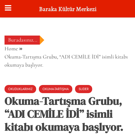
Baraka Kültür Merkezi
Skip
to
content
Buradasınız...
Home
Okuma-Tartışma Grubu, “ADI CEMİLE İDİ” isimli kitabı
okumaya başlıyor.
OKUDUKLARIMIZ
OKUMA-TARTIŞMA
SLIDER
Okuma-Tartışma Grubu,
“ADI CEMİLE İDİ” isimli
kitabı okumaya başlıyor.