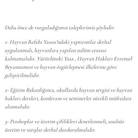
Daha önce de vurguladığımız taleplerimiz şöyledir:
1- Hayvan Refahı Yasası’ndaki yaptırımlar derhal
uygulanmalı, hayvanlara yapılan zulüm cezasız
kalmamalıdır. Yürürlüteki Yasa , Hayvan Hakları Evrensel
Beyannamesi ve hayvan özgürleşmesi ilkelerine göre
geliştirilmelidir.
2- Eğitim Bakanlığınca, okullarda hayvan sevgisi ve hayvan
hakları dersleri, konferans ve seminerler sürekli müfredata
alınmalıdır.
3- Petshoplar ve üretim çiftlikleri denetlenmeli, usulsüz
üretim ve satışlar derhal durdurulmalıdır.