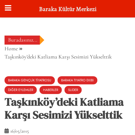
Baraka Kültür Merkezi
Skip
to
content
Buradasınız...
Home
Taşkınköy’deki Katliama Karşı Sesimizi Yükselttik
BARAKA GENÇLİK TİYATROSU
BARAKA TIYATRO EKIBI
DIĞER EYLEMLER
HABERLER
SLIDER
Taşkınköy’deki Katliama
Karşı Sesimizi Yükselttik
16/05/2015