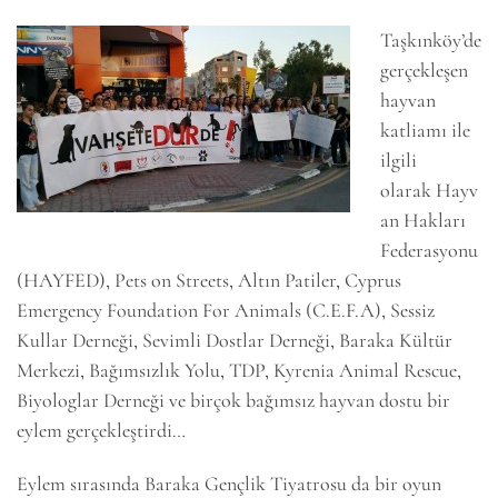
Taşkınköy’de
gerçekleşen
hayvan
katliamı ile
ilgili
olarak Hayv
an Hakları
Federasyonu
(HAYFED), Pets on Streets, Altın Patiler, Cyprus
Emergency Foundation For Animals (C.E.F.A), Sessiz
Kullar Derneği, Sevimli Dostlar Derneği, Baraka Kültür
Merkezi, Bağımsızlık Yolu, TDP, Kyrenia Animal Rescue,
Biyologlar Derneği ve birçok bağımsız hayvan dostu bir
eylem gerçekleştirdi…
Eylem sırasında Baraka Gençlik Tiyatrosu da bir oyun