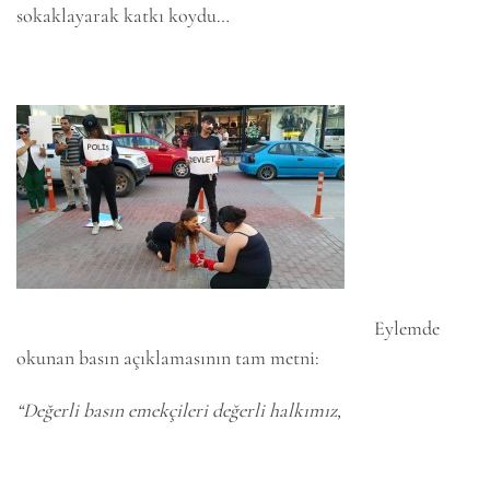
sokaklayarak katkı koydu…
Eylemde
okunan basın açıklamasının tam metni:
“Değerli basın emekçileri değerli halkımız,
6k
2k
646