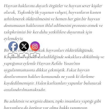
Hayvan haklarına duyarlı örgütler ve hayvan sever kişiler
olarak, Taşkınköy’de yaşanan vahşeti, hayvanların kasten
zehirlenerek öldürülmesini ve hemen her gün bir hayvan
dostumuzun haklarının ihlal edilmesini protesto etmek ve
taleplerimizi bir kez daha yetkililere duyurmak için
eylemdeyiz.
Bir süre önce yine sokak hayvanları öldürüldüğünde,
Karpaz’daki eşekler katledildiğinde sokaklara dökülmüş ve
yaptığımız eylemle Hayvan Refahı Yasası’nın
uygulanmamasına dikkat çekmiştik. Fakat hayvan
dostlarımızın hakları konusunda ne yazık ki ilerleme
kaydedilmemiştir. Halen katliamları yapanlar bulunarak
cezalandırılmamaktadır.
Bu adaletsiz ve sevgisiz düzen, tıpkı insanlara yaptığı gibi
hayvanlara da özgürce var olma hakkı tanımıyor.