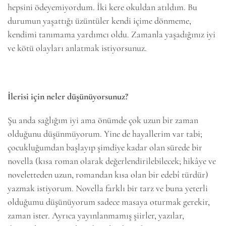
hepsini ödeyemiyordum. İki kere okuldan atıldım. Bu
durumun yaşattığı üzüntüler kendi içime dönmeme,
kendimi tanımama yardımcı oldu. Zamanla yaşadığınız iyi
ve kötü olayları anlatmak istiyorsunuz.
İlerisi için neler düşünüyorsunuz?
Şu anda sağlığım iyi ama önümde çok uzun bir zaman
olduğunu düşünmüyorum. Yine de hayallerim var tabi;
çocukluğumdan başlayıp şimdiye kadar olan sürede bir
novella (kısa roman olarak değerlendirilebilecek; hikâye ve
noveletteden uzun, romandan kısa olan bir edebî türdür)
yazmak istiyorum. Novella farklı bir tarz ve buna yeterli
olduğumu düşünüyorum sadece masaya oturmak gerekir,
zaman ister. Ayrıca yayınlanmamış şiirler, yazılar,