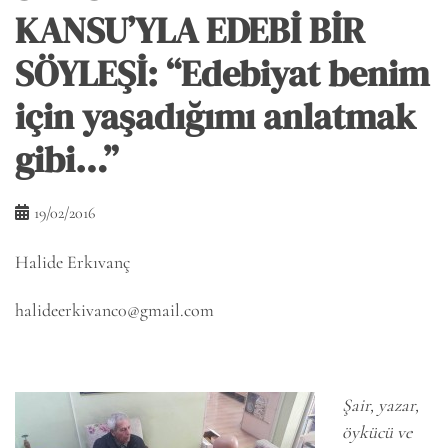
KANSU’YLA EDEBİ BİR
SÖYLEŞİ: “Edebiyat benim
için yaşadığımı anlatmak
gibi…”
19/02/2016
Halide Erkıvanç
halideerkivanc0@gmail.com
Şair, yazar,
öykücü ve