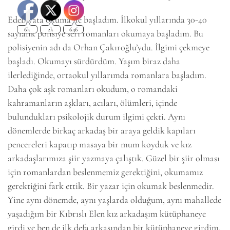
Edebiyata okuma ile başladım. İlkokul yıllarında 30-40
sayfalık polisiye seri romanları okumaya başladım. Bu
polisiyenin adı da Orhan Çakıroğlu’ydu. İlgimi çekmeye
başladı. Okumayı sürdürdüm. Yaşım biraz daha
ilerlediğinde, ortaokul yıllarımda romanlara başladım.
Daha çok aşk romanları okudum, o romandaki
kahramanların aşkları, acıları, ölümleri, içinde
bulundukları psikolojik durum ilgimi çekti. Aynı
dönemlerde birkaç arkadaş bir araya geldik kapıları
pencereleri kapatıp masaya bir mum koyduk ve kız
arkadaşlarımıza şiir yazmaya çalıştık. Güzel bir şiir olması
için romanlardan beslenmemiz gerektiğini, okumamız
gerektiğini fark ettik. Bir yazar için okumak beslenmedir.
Yine aynı dönemde, aynı yaşlarda olduğum, aynı mahallede
yaşadığım bir Kıbrıslı Elen kız arkadaşım kütüphaneye
girdi ve ben de ilk defa arkasından bir kütüphaneye girdim.