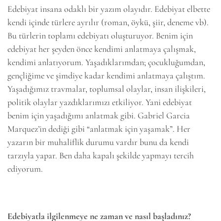
Edebiyat insana odaklı bir yazım olayıdır. Edebiyat elbette
kendi içinde türlere ayrılır (roman, öykü, şiir, deneme vb).
Bu türlerin toplamı edebiyatı oluşturuyor. Benim için
edebiyat her şeyden önce kendimi anlatmaya çalışmak,
6k
2k
646
kendimi anlatıyorum. Yaşadıklarımdan; çocukluğumdan,
gençliğime ve şimdiye kadar kendimi anlatmaya çalıştım.
Yaşadığımız travmalar, toplumsal olaylar, insan ilişkileri,
politik olaylar yazdıklarımızı etkiliyor. Yani edebiyat
benim için yaşadığımı anlatmak gibi. Gabriel Garcia
Marquez’in dediği gibi “anlatmak için yaşamak”. Her
yazarın bir muhaliflik durumu vardır bunu da kendi
tarzıyla yapar. Ben daha kapalı şekilde yapmayı tercih
ediyorum.
Edebiyatla ilgilenmeye ne zaman ve nasıl başladınız?