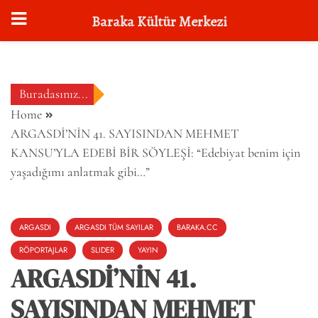
Baraka Kültür Merkezi
Skip
to
content
Buradasınız...
Home
ARGASDİ’NİN 41. SAYISINDAN MEHMET
KANSU’YLA EDEBİ BİR SÖYLEŞİ: “Edebiyat benim için
yaşadığımı anlatmak gibi…”
ARGASDI
ARGASDI TÜM SAYILAR
BARAKA.CC
RÖPORTAJLAR
SLIDER
YAYIN
ARGASDİ’NİN 41.
SAYISINDAN MEHMET