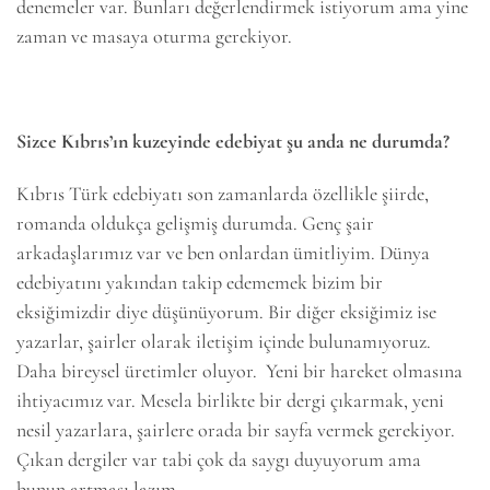
denemeler var. Bunları değerlendirmek istiyorum ama yine
zaman ve masaya oturma gerekiyor.
Sizce Kıbrıs’ın kuzeyinde edebiyat şu anda ne durumda?
Kıbrıs Türk edebiyatı son zamanlarda özellikle şiirde,
romanda oldukça gelişmiş durumda. Genç şair
arkadaşlarımız var ve ben onlardan ümitliyim. Dünya
edebiyatını yakından takip edememek bizim bir
eksiğimizdir diye düşünüyorum. Bir diğer eksiğimiz ise
yazarlar, şairler olarak iletişim içinde bulunamıyoruz.
Daha bireysel üretimler oluyor. Yeni bir hareket olmasına
ihtiyacımız var. Mesela birlikte bir dergi çıkarmak, yeni
nesil yazarlara, şairlere orada bir sayfa vermek gerekiyor.
Çıkan dergiler var tabi çok da saygı duyuyorum ama
bunun artması lazım.