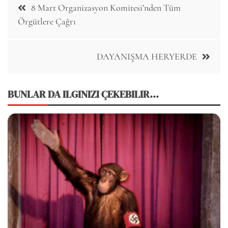
8 Mart Organizasyon Komitesi’nden Tüm
navigation
Örgütlere Çağrı
DAYANIŞMA HERYERDE
BUNLAR DA ILGINIZI ÇEKEBILIR...