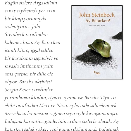
Bugün sizlere Argasdi’nin
sanat sayfasında yer alan
bir kitap yorumuyla
sesleniyoruz. John
Steinbeck tarafından
kaleme alınan Ay Batarken
isimli kitap, işgal edilen
bir kasabanın işgalciyle ve
savaşla imtihanını yalın
ama çarpıcı bir dille ele
alıyor. Baraka aktivisti
Sezgin Keser tarafından
yorumlanan kitabın, tiyatro oyunu ise Baraka Tiyatro
ekibi tarafından Mart ve Nisan aylarında sahnelenmek
üzere hazırlanmasına rağmen seyirciyle kavuşamamıştı.
Buluşma karantina günlerinin ardına sizlerle olacak. Ay
batarken şafak söker; yeni günün doğumunda buluşmak