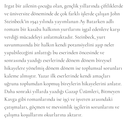
Irgat bir ailenin çocuğu olan, gençlik yıllarında çiftliklerde
ve üniversite döneminde de çok farklı işlerde çalışan John
Steinbeck’in 1942 yılında yayımlanan Ay Batarken adlı
romanı bir kasaba halkının yurtlarını işgal edenlere karşı
verdiği mücadeleyi anlatmaktadır. Steinbeck, yurt
savunmasında bir halkın kendi potansiyelini aşıp neler
yapabileceğini anlattığı bu eserinden öncesinde ve
sonrasında yazdığı eserlerinde dönem dönem bireysel
hikayelere yönelmiş dönem dönem ise toplumsal sorunları
kaleme almıştır. Yazar ilk eserlerinde kendi amaçları
uğruna toplumdan kopmuş bireylerin hikayelerini anlatır.
Daha sonraki yıllarda yazdığı Gazap Üzümleri, Bitmeyen
Kavga gibi romanlarında ise işçi ve işveren arasındaki
çatışmaları, göçmen ve mevsimlik işçilerin sorunlarını ve
çalışma koşullarını okurlarına aktarır.