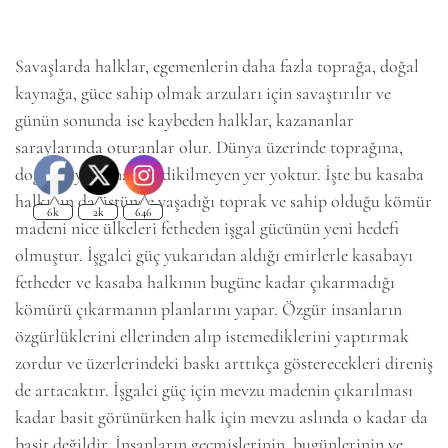
Savaşlarda halklar, egemenlerin daha fazla toprağa, doğal
kaynağa, güce sahip olmak arzuları için savaştırılır ve
günün sonunda ise kaybeden halklar, kazananlar
saraylarında oturanlar olur. Dünya üzerinde toprağına,
doğal kaynağına göz dikilmeyen yer yoktur. İşte bu kasaba
halkının da üstünde yaşadığı toprak ve sahip olduğu kömür
madeni nice ülkeleri fetheden işgal gücünün yeni hedefi
olmuştur. İşgalci güç yukarıdan aldığı emirlerle kasabayı
fetheder ve kasaba halkının bugüne kadar çıkarmadığı
kömürü çıkarmanın planlarını yapar. Özgür insanların
özgürlüklerini ellerinden alıp istemediklerini yaptırmak
zordur ve üzerlerindeki baskı arttıkça gösterecekleri direniş
de artacaktır. İşgalci güç için mevzu madenin çıkarılması
kadar basit görünürken halk için mevzu aslında o kadar da
basit değildir. İnsanların geçmişlerinin, bugünlerinin ve