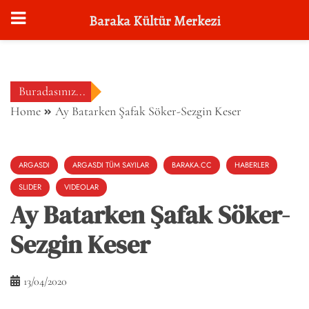
Baraka Kültür Merkezi
Skip
to
content
Buradasınız...
Home
Ay Batarken Şafak Söker-Sezgin Keser
ARGASDI
ARGASDI TÜM SAYILAR
BARAKA.CC
HABERLER
SLIDER
VIDEOLAR
Ay Batarken Şafak Söker-
Sezgin Keser
13/04/2020