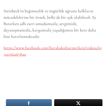
Steinbeck’in bağımsızlık ve özgürlük uğruna halkların
mücadelelerine bir örnek, belki de bir ışık olabilecek Ay
Batarken adlı eseri umudumuzla, sevgimizle,
dayanışmamızla, kavgamızla yaşadığımızı bir kere daha
bize hatırlatmaktadır.
https://www.facebook.com/barakakulturmerkezi/videos/65
3211562167840