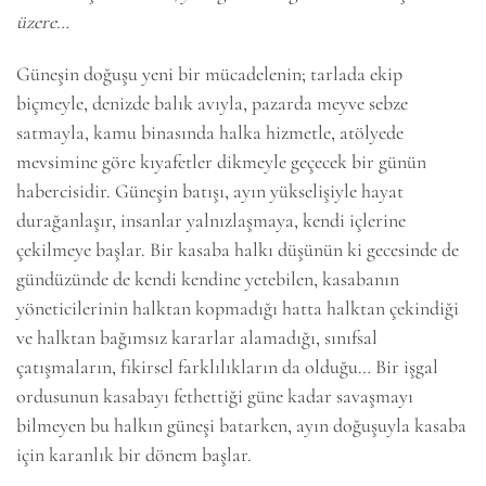
üzere…
Güneşin doğuşu yeni bir mücadelenin; tarlada ekip
biçmeyle, denizde balık avıyla, pazarda meyve sebze
satmayla, kamu binasında halka hizmetle, atölyede
mevsimine göre kıyafetler dikmeyle geçecek bir günün
habercisidir. Güneşin batışı, ayın yükselişiyle hayat
durağanlaşır, insanlar yalnızlaşmaya, kendi içlerine
çekilmeye başlar. Bir kasaba halkı düşünün ki gecesinde de
gündüzünde de kendi kendine yetebilen, kasabanın
yöneticilerinin halktan kopmadığı hatta halktan çekindiği
ve halktan bağımsız kararlar alamadığı, sınıfsal
çatışmaların, fikirsel farklılıkların da olduğu… Bir işgal
ordusunun kasabayı fethettiği güne kadar savaşmayı
6k
2k
646
bilmeyen bu halkın güneşi batarken, ayın doğuşuyla kasaba
için karanlık bir dönem başlar.