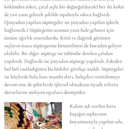
kökünden söker, çatal uçlu bir değneğe(dayak) her iki kökü
de yan yana gelecek şekilde ıspahoyla sıkıca bağlardı.
(Şinyadan yapılan süpürgeler ise şinyadan yapılan iplerle
bağlanırdı.) Süpürgenin ucunun yassı hale gelmesi için
üstüne ağırlık oturtulurdu. Kötü ve dağınık görünen
saçların maca süpürgesine benzetilmesi de buradan geliyor
olabilir. Bir diğer süpürge ise tülümbe denilen çalıdan
yapılırdı. Dağlarda ise şinyadan süpürge yapılırdı. Eskiden
bol bol rastladığımız bu bitkiler gittikçe azaldı. Süpürgeler
ise köylerde hala bazı mandıraları, bahçeleri temizlemeye
devam etse de şehirlerde işlevsel olmaktan ziyade evlerin
duvarlarını süsleyen eşyalara dönüştüler.
Kalem adı verilen kara
başağın saplarının
boyanmasıyla yapılan sele,