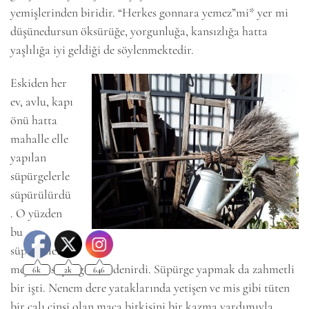
yemişlerinden biridir. “Herkes gonnara yemez”mi* yer mi
düşünedursun öksürüğe, yorgunluğa, kansızlığa hatta
6k
2k
646
yaşlılığa iyi geldiği de söylenmektedir.
Eskiden her
ev, avlu, kapı
önü hatta
mahalle elle
yapılan
süpürgelerle
süpürülürdü
. O yüzden
bu
süpürgelere
meydan süpürgesi de denirdi. Süpürge yapmak da zahmetli
bir işti. Nenem dere yataklarında yetişen ve mis gibi tüten
bir çalı cinsi olan maca bitkisini bir kazma yardımıyla