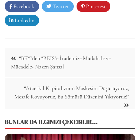
Facebook
Twitter
Pinterest
Linkedin
Post
“BEY”den “REİS”e İrademize Müdahale ve
navigation
Mücadele- Nazen Şansal
“Ataerkil Kapitalizmin Maskesini Düşürüyoruz,
Mesafe Koyuyoruz, Bu Sömürü Düzenini Yıkıyoruz!”
BUNLAR DA ILGINIZI ÇEKEBILIR...