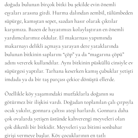
doğada bulunan birçok bitki bu şekilde evin önemli
eşyaları arasına girdi. Hurma dalından zembil, tülümbeden
süpürge, kamıştan sepet, sazdan hasır olarak çıktılar
karşımıza. Bazen de hayatımızı kolaylaştıran en önemli
yardımcılarımız oldular. El makarnası yapımında
makarnayı delikli açmaya yarayan dere yataklarında
bulunan bitkinin saplarını “çöp” ya da “magarına çöpü”
adını vererek kullandılar. Aynı bitkinin püsküllü cinsiyle ev
süpürgesi yaptılar. Tarhana keserken kamış çubuklar yetişti
imdada ya da bir taş parçası çekice dönüştü ellerde.
Özellikle köy yaşamındaki mutfaklarla doğanın su
götürmez bir ilişkisi vardı. Doğadan toplanılan çalı çırpıyla
ocak yakılır, gonnara çaltısı ateşi harlardı. Gonnara daha
çok ovalarda yetişen üstünde kahverengi meyveleri olan
çok dikenli bir bitkidir. Meyveleri yaz bitimi sonbahar
girişi vermeye başlar. Köy çocuklarının en tatlı