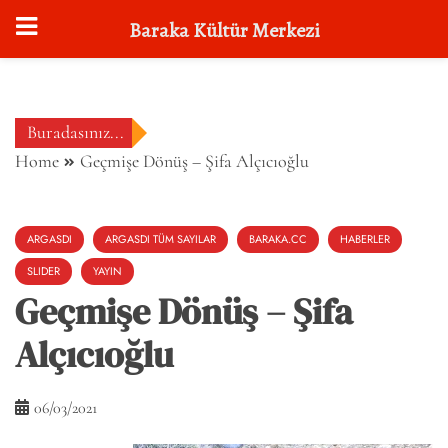
Baraka Kültür Merkezi
Skip
to
content
Buradasınız...
Home
Geçmişe Dönüş – Şifa Alçıcıoğlu
ARGASDI
ARGASDI TÜM SAYILAR
BARAKA.CC
HABERLER
SLIDER
YAYIN
Geçmişe Dönüş – Şifa
Alçıcıoğlu
06/03/2021