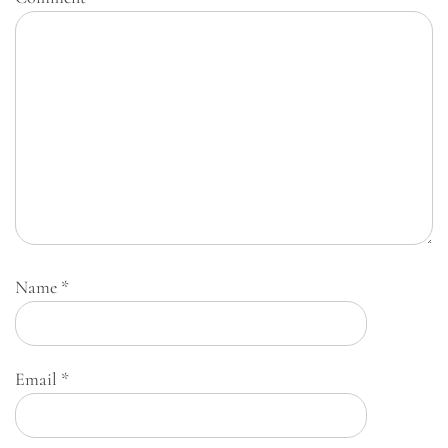
Name
*
Email
*