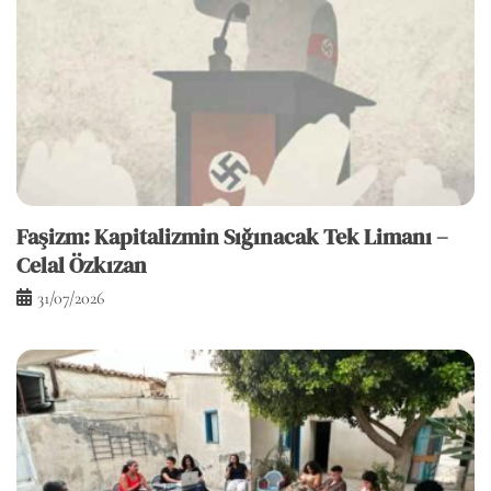
Faşizm: Kapitalizmin Sığınacak Tek Limanı –
Celal Özkızan
31/07/2026