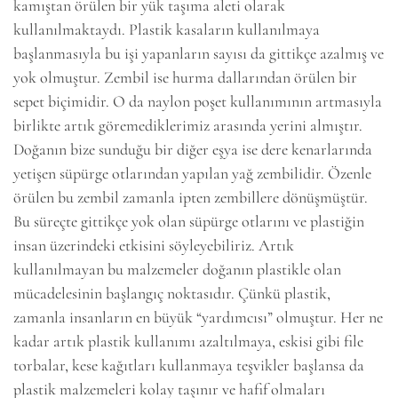
kamıştan örülen bir yük taşıma aleti olarak
kullanılmaktaydı. Plastik kasaların kullanılmaya
başlanmasıyla bu işi yapanların sayısı da gittikçe azalmış ve
yok olmuştur. Zembil ise hurma dallarından örülen bir
sepet biçimidir. O da naylon poşet kullanımının artmasıyla
birlikte artık göremediklerimiz arasında yerini almıştır.
Doğanın bize sunduğu bir diğer eşya ise dere kenarlarında
yetişen süpürge otlarından yapılan yağ zembilidir. Özenle
örülen bu zembil zamanla ipten zembillere dönüşmüştür.
Bu süreçte gittikçe yok olan süpürge otlarını ve plastiğin
insan üzerindeki etkisini söyleyebiliriz. Artık
kullanılmayan bu malzemeler doğanın plastikle olan
mücadelesinin başlangıç noktasıdır. Çünkü plastik,
zamanla insanların en büyük “yardımcısı” olmuştur. Her ne
kadar artık plastik kullanımı azaltılmaya, eskisi gibi file
torbalar, kese kağıtları kullanmaya teşvikler başlansa da
plastik malzemeleri kolay taşınır ve hafif olmaları