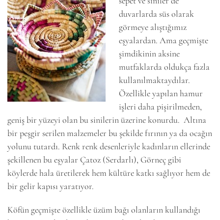
sepet ve siniler de
duvarlarda süs olarak
görmeye alıştığımız
eşyalardan. Ama geçmişte
şimdikinin aksine
mutfaklarda oldukça fazla
kullanılmaktaydılar.
Özellikle yapılan hamur
işleri daha pişirilmeden,
geniş bir yüzeyi olan bu sinilerin üzerine konurdu. Altına
bir peşgir serilen malzemeler bu şekilde fırının ya da ocağın
yolunu tutardı. Renk renk desenleriyle kadınların ellerinde
şekillenen bu eşyalar Çatoz (Serdarlı), Görneç gibi
köylerde hala üretilerek hem kültüre katkı sağlıyor hem de
bir gelir kapısı yaratıyor.
Köfün geçmişte özellikle üzüm bağı olanların kullandığı