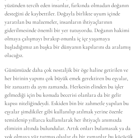
yüzünden tercih eden insanlar, farkında olmadan doğanın
desteğini de kaybettiler. Doğayla birlikte uyum içinde
yaratılan bu malzemeler, insanların ihtiyaçlarının
giderilmesinde önemli bir yer tutuyordu. Doğanın hakimi
olmaya çalışmayı bırakıp onunla iç içe yaşamaya
başladığımız an başka bir dünyanın kapılarını da aralamış
olacağız.
Günümüzde daha çok nostaljik bir öge haline getirilen ve
her birinin yapımı çok büyük emek gerektiren bu eşyalar,
bir zanaattı da aynı zamanda. Herkesin elinden bu işler
gelmediği için bu konuda becerisi olanlara da bir gelir
kapısı niteliğindeydi. Eskiden bin bir zahmetle yapılan bu
eşyalar şimdikiler gibi kullanılıp atılmak yerine özenle
temizlenip yıllarca kullanılarak her ihtiyaçlı anımızda
elimizin altında bulundular. Artık onları bulamasak ya da
yok olmaya yüz tutmuş olsalar da bir zamanlar bu küçücük