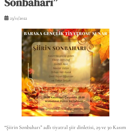
Sonbaharı”
23/11/2022
“Şiirin Sonbaharı” adlı tiyatral şiir dinletisi, 29 ve 30 Kasım