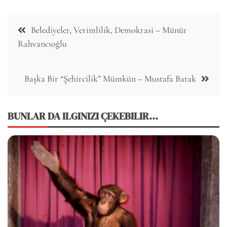
Post
Belediyeler, Verimlilik, Demokrasi – Münür
navigation
Rahvancıoğlu
Başka Bir “Şehircilik” Mümkün – Mustafa Batak
BUNLAR DA ILGINIZI ÇEKEBILIR...