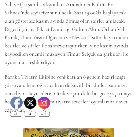
Salı ve Çarşamba akşamları Arabahmet Kültür Evi
Sahnesi’nde seyirciye sunulacak. Saat 19.00’da başlayacak
olan gösteride kasım ayında ölmüş olan şairler anılacak.
Değerli şairler Fikret Demirağ, Gülten Akın, Orhan Veli
Kanık, Ümit Yaşar Oğuzcan ve Nevzat Üstün, hayatından
kesitler ve şiirler ile sahneye taşınırken, yine kasım ayında
kaybedilen önemli müzisyen Timur Selçuk da şarkıları ile
oyunculara eşlik ediyor.
6k
2k
646
Baraka Tiyatro Ekibine yeni katılan 6 gencin hazırladığı
şiir-oyun, hem öğretici hem de keyifli bir dinleti sunmayı
amaçlıyor. Seyircilere müzik ve şiir dolu bir gece yaşatmayı
hedefleyen gençler, tüm tiyatro severleri oyunlarına davet
ediyorlar.