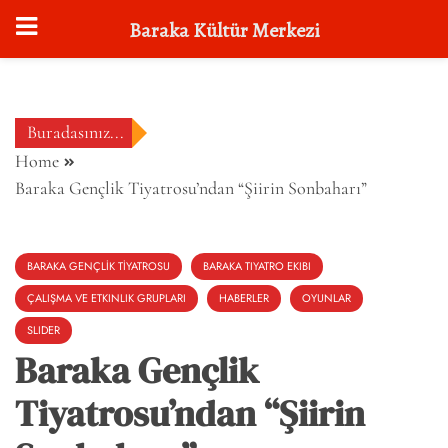
Baraka Kültür Merkezi
Skip
to
content
Buradasınız...
Home
Baraka Gençlik Tiyatrosu’ndan “Şiirin Sonbaharı”
BARAKA GENÇLİK TİYATROSU
BARAKA TIYATRO EKIBI
ÇALIŞMA VE ETKINLIK GRUPLARI
HABERLER
OYUNLAR
SLIDER
Baraka Gençlik
Tiyatrosu’ndan “Şiirin