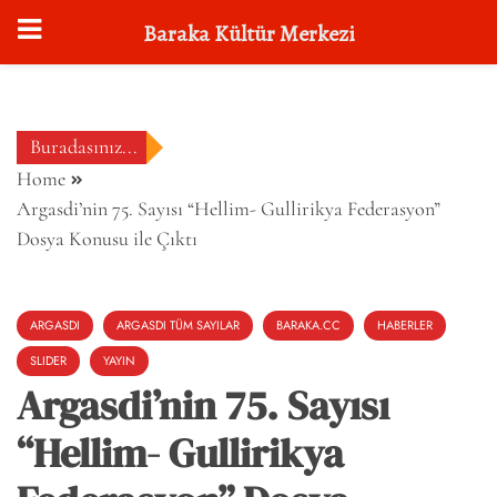
Baraka Kültür Merkezi
Skip
to
content
Buradasınız...
Home
Argasdi’nin 75. Sayısı “Hellim- Gullirikya Federasyon”
Dosya Konusu ile Çıktı
ARGASDI
ARGASDI TÜM SAYILAR
BARAKA.CC
HABERLER
SLIDER
YAYIN
Argasdi’nin 75. Sayısı
“Hellim- Gullirikya