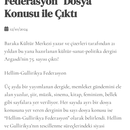
Federasyon” Dosya
Konusu ile Çıktı
12/10/2024
Baraka Kültür Merkezi yazar ve çizerleri tarafından 21
yıldan bu yana hazırlanan kültür-sanat-politika dergisi
Argasdi’nin 75. sayısı çıktı!
Hellim-Gullirikya Federasyon
Üç ayda bir yayımlanan dergide, memleket gündemini ele
alan yazılar, şiir, müzik, sinema, kitap, feminizm, bellek
gibi sayfalara yer veriliyor. Her sayıda ayrı bir dosya
konusuna yer veren derginin bu sayı dosya konusu ise
“Hellim-Gullirikya Federasyon” olarak belirlendi. Hellim
ve Gullirikya’nın tescillenme süreçlerindeki siyasi