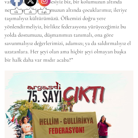
vatan bilen herkesin sesiyiz biz, bir kolumuzun altında
nenelerimiz, bir kolumuzun altında çocuklarımız; ileriye
taşımalıyız kültürümüzü. Öfkemizi doğru yere
yönlendirmeliyiz, birlikte federasyona yürüyeceğimiz bu
yolda dostumuzu, düşmanımızı tanımalı, ona göre
savunmalıyız değerlerimizi, adamızı; ya da saldırmalıyız el
uzatanlara. Her şeyi olan ama hiçbir şeyi olmayan başka
bir halk daha var mıdır acaba?”