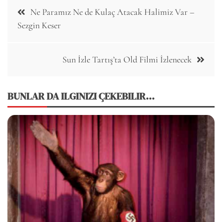
Post
Ne Paramız Ne de Kulaç Atacak Halimiz Var –
navigation
Sezgin Keser
Sun İzle Tartış’ta Old Filmi İzlenecek
BUNLAR DA ILGINIZI ÇEKEBILIR...