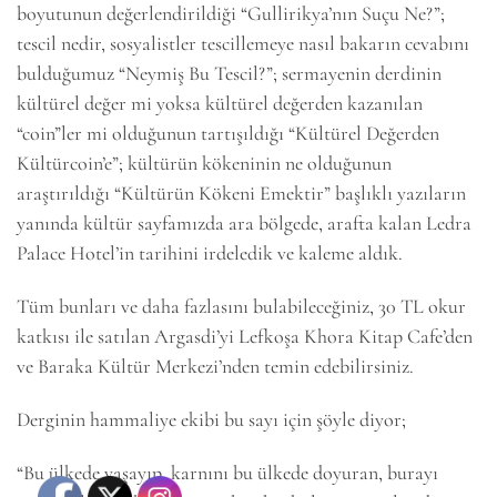
boyutunun değerlendirildiği “Gullirikya’nın Suçu Ne?”;
tescil nedir, sosyalistler tescillemeye nasıl bakarın cevabını
bulduğumuz “Neymiş Bu Tescil?”; sermayenin derdinin
kültürel değer mi yoksa kültürel değerden kazanılan
“coin”ler mi olduğunun tartışıldığı “Kültürel Değerden
Kültürcoin’e”; kültürün kökeninin ne olduğunun
araştırıldığı “Kültürün Kökeni Emektir” başlıklı yazıların
yanında kültür sayfamızda ara bölgede, arafta kalan Ledra
Palace Hotel’in tarihini irdeledik ve kaleme aldık.
Tüm bunları ve daha fazlasını bulabileceğiniz, 30 TL okur
katkısı ile satılan Argasdi’yi Lefkoşa Khora Kitap Cafe’den
ve Baraka Kültür Merkezi’nden temin edebilirsiniz.
6k
2k
646
Derginin hammaliye ekibi bu sayı için şöyle diyor;
“Bu ülkede yaşayıp, karnını bu ülkede doyuran, burayı