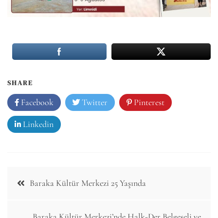
SHARE
Facebook
Twitter
Pinterest
Linkedin
Post
Baraka Kültür Merkezi 25 Yaşında
navigation
Baraka Kültür Merkezi’nde Halk-Der Belgeseli ve