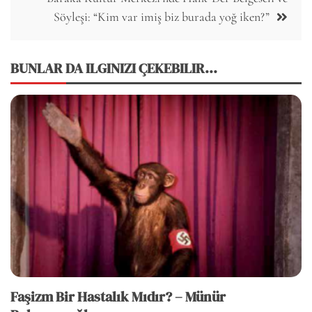
Söyleşi: “Kim var imiş biz burada yoğ iken?”
BUNLAR DA ILGINIZI ÇEKEBILIR...
Faşizm Bir Hastalık Mıdır? – Münür