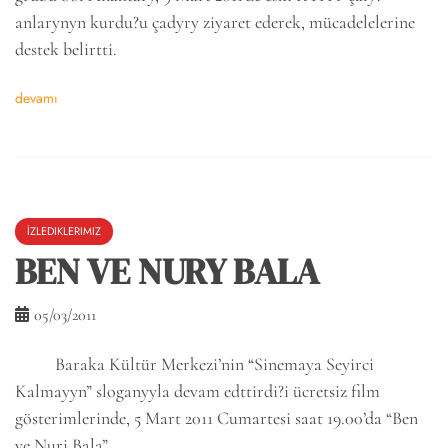
anlarynyn kurdu?u çadyry ziyaret ederek, mücadelelerine
destek belirtti.
devamı
İZLEDIKLERIMIZ
BEN VE NURY BALA
05/03/2011
Baraka Kültür Merkezi’nin “Sinemaya Seyirci
Kalmayyn” sloganyyla devam edttirdi?i ücretsiz film
gösterimlerinde, 5 Mart 2011 Cumartesi saat 19.00’da “Ben
ve Nuri Bala”