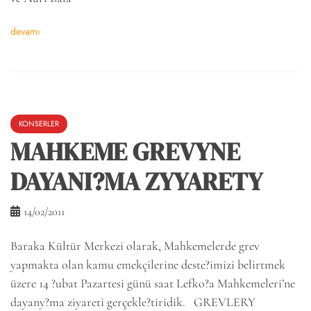
devamı
KONSERLER
MAHKEME GREVYNE
DAYANI?MA ZYYARETY
14/02/2011
Baraka Kültür Merkezi olarak, Mahkemelerde grev
yapmakta olan kamu emekçilerine deste?imizi belirtmek
üzere 14 ?ubat Pazartesi günü saat Lefko?a Mahkemeleri’ne
dayany?ma ziyareti gerçekle?tiridik. GREVLERY