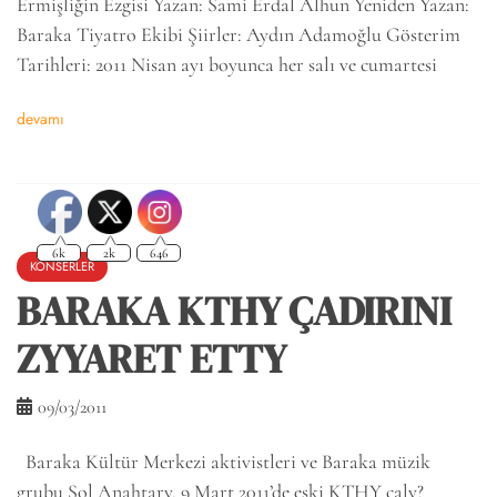
Ermişliğin Ezgisi Yazan: Sami Erdal Alhun Yeniden Yazan:
Baraka Tiyatro Ekibi Şiirler: Aydın Adamoğlu Gösterim
Tarihleri: 2011 Nisan ayı boyunca her salı ve cumartesi
devamı
6k
2k
646
KONSERLER
BARAKA KTHY ÇADIRINI
ZYYARET ETTY
09/03/2011
Baraka Kültür Merkezi aktivistleri ve Baraka müzik
grubu Sol Anahtary, 9 Mart 2011’de eski KTHY çaly?