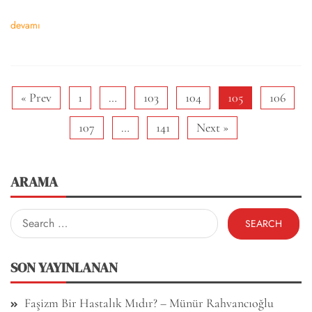
devamı
« Prev
1
…
103
104
105
106
107
…
141
Next »
ARAMA
Search
for:
SON YAYINLANAN
Faşizm Bir Hastalık Mıdır? – Münür Rahvancıoğlu