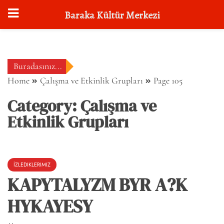
Baraka Kültür Merkezi
Skip
to
content
Buradasınız...
Home
Çalışma ve Etkinlik Grupları
Page 105
Category:
Çalışma ve
Etkinlik Grupları
İZLEDIKLERIMIZ
KAPYTALYZM BYR A?K
HYKAYESY