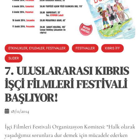
ETKINLIKLER, EYLEMLER, FESTIVALLER
FESTIVALLER
KIBRIS İFF
SLIDER
7. ULUSLARARASI KIBRIS
İŞÇİ FİLMLERİ FESTİVALİ
BAŞLIYOR!
18/11/2014
İşçi Filmleri Festivali Organizasyon Komitesi: “Halk olarak
yaşadığımız sorunlara dur demek için mücadele ederken