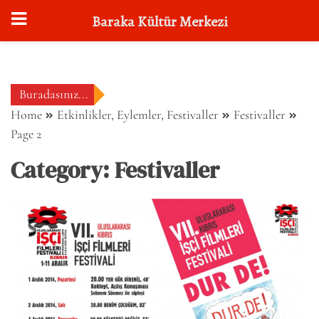
Baraka Kültür Merkezi
Skip
to
content
Buradasınız...
Home
Etkinlikler, Eylemler, Festivaller
Festivaller
Page 2
Category:
Festivaller