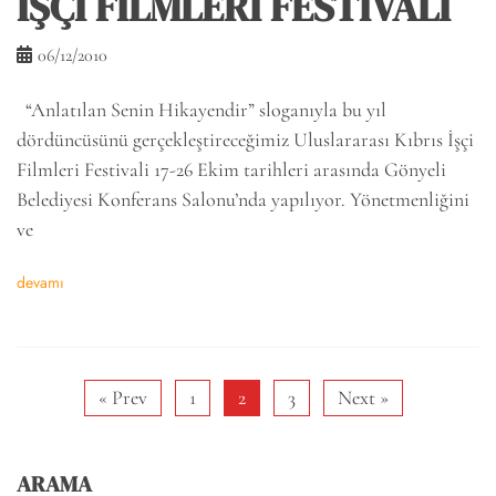
İŞÇİ FİLMLERİ FESTİVALİ
06/12/2010
“Anlatılan Senin Hikayendir” sloganıyla bu yıl
dördüncüsünü gerçekleştireceğimiz Uluslararası Kıbrıs İşçi
Filmleri Festivali 17-26 Ekim tarihleri arasında Gönyeli
Belediyesi Konferans Salonu’nda yapılıyor. Yönetmenliğini
ve
devamı
« Prev
1
2
3
Next »
ARAMA