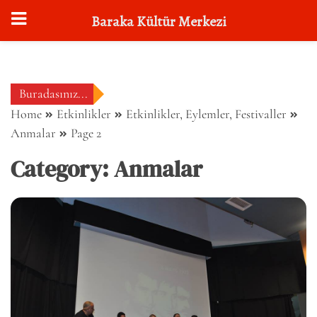
Baraka Kültür Merkezi
Skip
to
content
Buradasınız...
Home
Etkinlikler
Etkinlikler, Eylemler, Festivaller
Anmalar
Page 2
Category:
Anmalar