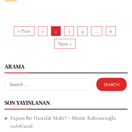
devamı
« Prev
1
2
3
4
…
6
Next »
ARAMA
Search
for:
SON YAYINLANAN
Faşizm Bir Hastalık Mıdır? – Münür Rahvancıoğlu
02/08/2026