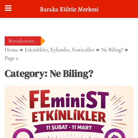
Baraka Kültür Merkezi
Skip
to
content
Buradasınız...
Home
Etkinlikler, Eylemler, Festivaller
Ne Biling?
Page 2
Category:
Ne Biling?