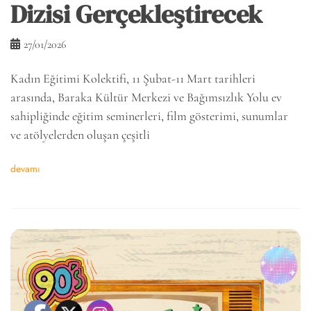
Dizisi Gerçekleştirecek
27/01/2026
Kadın Eğitimi Kolektifi, 11 Şubat-11 Mart tarihleri
arasında, Baraka Kültür Merkezi ve Bağımsızlık Yolu ev
sahipliğinde eğitim seminerleri, film gösterimi, sunumlar
ve atölyelerden oluşan çeşitli
devamı
6k
2k
646