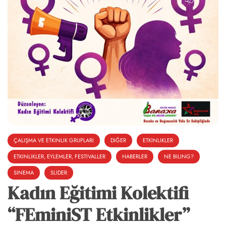
ÇALIŞMA VE ETKINLIK GRUPLARI
DIĞER
ETKINLIKLER
ETKINLIKLER, EYLEMLER, FESTIVALLER
HABERLER
NE BILING?
SINEMA
SLIDER
Kadın Eğitimi Kolektifi
“FEminiST Etkinlikler”