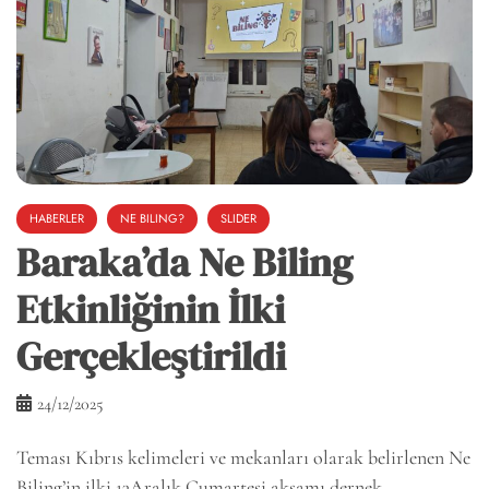
HABERLER
NE BILING?
SLIDER
Baraka’da Ne Biling
Etkinliğinin İlki
Gerçekleştirildi
24/12/2025
Teması Kıbrıs kelimeleri ve mekanları olarak belirlenen Ne
Biling’in ilki 13Aralık Cumartesi akşamı dernek