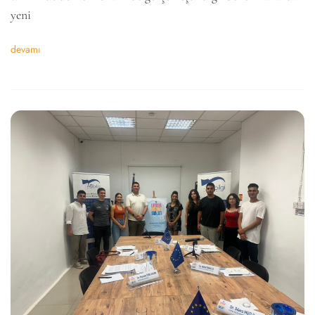
yeni
devamı
6k
2k
646