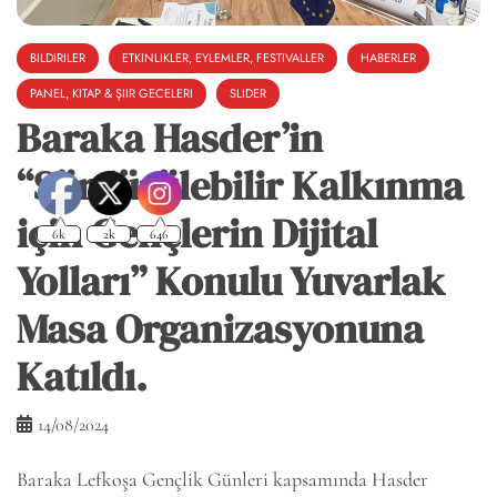
BILDIRILER
ETKINLIKLER, EYLEMLER, FESTIVALLER
HABERLER
PANEL, KITAP & ŞIIR GECELERI
SLIDER
Baraka Hasder’in
“Sürdürülebilir Kalkınma
için Gençlerin Dijital
Yolları” Konulu Yuvarlak
Masa Organizasyonuna
Katıldı.
14/08/2024
Baraka Lefkoşa Gençlik Günleri kapsamında Hasder