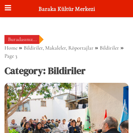
Baraka Kültür Merkezi
Skip
to
content
Buradasınız...
Home
Bildiriler, Makaleler, Röportajlar
Bildiriler
Page 3
Category:
Bildiriler