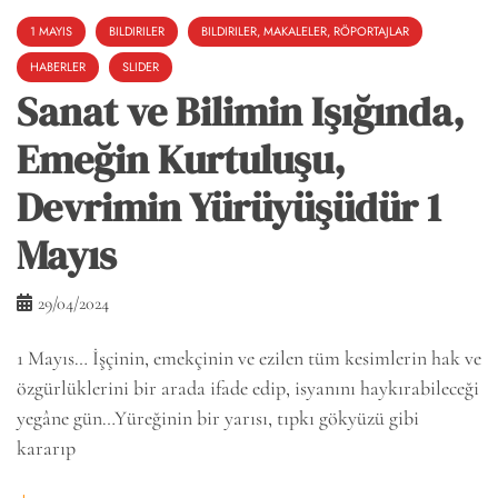
1 MAYIS
BILDIRILER
BILDIRILER, MAKALELER, RÖPORTAJLAR
HABERLER
SLIDER
Sanat ve Bilimin Işığında,
Emeğin Kurtuluşu,
Devrimin Yürüyüşüdür 1
Mayıs
29/04/2024
1 Mayıs… İşçinin, emekçinin ve ezilen tüm kesimlerin hak ve
özgürlüklerini bir arada ifade edip, isyanını haykırabileceği
yegâne gün…Yüreğinin bir yarısı, tıpkı gökyüzü gibi
kararıp