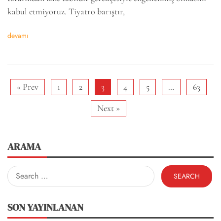
kabul etmiyoruz. Tiyatro barıştır,
devamı
« Prev
1
2
3
4
5
…
63
Next »
ARAMA
Search
for:
SON YAYINLANAN