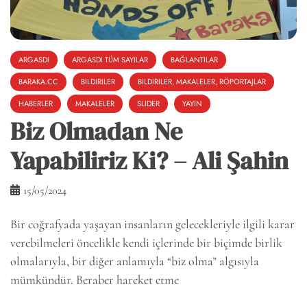
ARGASDI
ARGASDI TÜM SAYILAR
BAĞLANTILAR
BARAKA.CC
BILDIRILER
BILDIRILER, MAKALELER, RÖPORTAJLAR
HABERLER
MAKALELER
SLIDER
YAYIN
Biz Olmadan Ne
Yapabiliriz Ki? – Ali Şahin
15/05/2024
Bir coğrafyada yaşayan insanların gelecekleriyle ilgili karar
verebilmeleri öncelikle kendi içlerinde bir biçimde birlik
olmalarıyla, bir diğer anlamıyla “biz olma” algısıyla
mümkündür. Beraber hareket etme