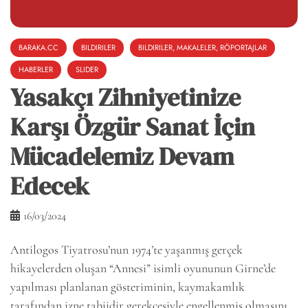
BARAKA.CC
BILDIRILER
BILDIRILER, MAKALELER, RÖPORTAJLAR
HABERLER
SLIDER
Yasakçı Zihniyetinize
Karşı Özgür Sanat İçin
Mücadelemiz Devam
Edecek
16/03/2024
Antilogos Tiyatrosu’nun 1974’te yaşanmış gerçek
hikayelerden oluşan “Annesi” isimli oyununun Girne’de
yapılması planlanan gösteriminin, kaymakamlık
tarafından izne tabiidir gerekçesiyle engellenmiş olmasını