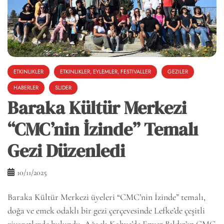
ETKINLIKLER
ETKINLIKLER, EYLEMLER, FESTIVALLER
GEZILER
HABERLER
SLIDER
Baraka Kültür Merkezi
“CMC’nin İzinde” Temalı
Gezi Düzenledi
10/11/2025
Baraka Kültür Merkezi üyeleri “CMC’nin İzinde” temalı,
doğa ve emek odaklı bir gezi çerçevesinde Lefke’de çeşitli