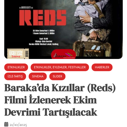
ETKINLIKLER
ETKINLIKLER, EYLEMLER, FESTIVALLER
HABERLER
İZLE-TARTIŞ
SINEMA
SLIDER
Baraka’da Kızıllar (Reds)
Filmi İzlenerek Ekim
Devrimi Tartışılacak
21/10/2025