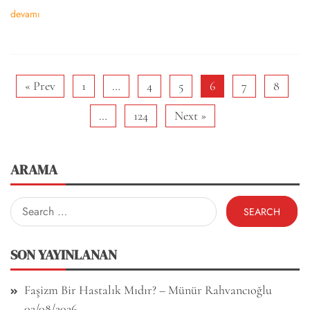
devamı
« Prev
1
…
4
5
6
7
8
…
124
Next »
ARAMA
Search
for:
SON YAYINLANAN
Faşizm Bir Hastalık Mıdır? – Münür Rahvancıoğlu
02/08/2026