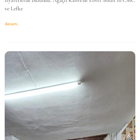
ziyaretlerde bulundu. Ağaçlı Kahve’de Enver Bıldır’ın CMC
ve Lefke
devamı
6k
2k
646