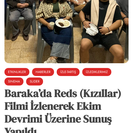
ETKINLIKLER
HABERLER
İZLE-TARTIŞ
İZLEDIKLERIMIZ
SINEMA
SLIDER
Baraka’da Reds (Kızıllar)
Filmi İzlenerek Ekim
Devrimi Üzerine Sunuş
Yapıldı