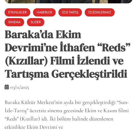
ETKINLIKLER
HABERLER
İZLE-TARTIŞ
İZLEDIKLERIMIZ
SINEMA
SLIDER
Baraka’da Ekim
Devrimi’ne İthafen “Reds”
(Kızıllar) Filmi İzlendi ve
Tartışma Gerçekleştirildi
03/11/2025
Baraka Kültür Merkezi’nin ayda bir gerçekleştirdiği “Sun-
İzle-Tartış” ücretsiz sinema gecesinde Ekim ve Kasım filmi
“Reds” (Kızıllar) idi. İki bölüm halinde düzenlenen
etkinlikte Ekim Devrimi ve