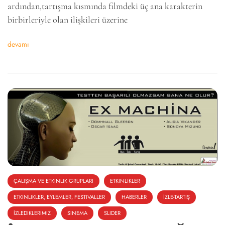
ardından,tartışma kısmında filmdeki üç ana karakterin
birbirleriyle olan ilişkileri üzerine
devamı
ÇALIŞMA VE ETKINLIK GRUPLARI
ETKINLIKLER
ETKINLIKLER, EYLEMLER, FESTIVALLER
HABERLER
İZLE-TARTIŞ
İZLEDIKLERIMIZ
SINEMA
SLIDER