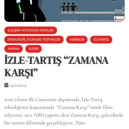
ÇALIŞMA VE ETKINLIK GRUPLARI
ETKINLIKLER, EYLEMLER, FESTIVALLER
HABERLER
İZLE-TARTIŞ
SINEMA
SLIDER
İZLE-TARTIŞ “ZAMANA
KARŞI”
22/12/2015
2016 yılının ilk Cumartesi akşamında, İzle-Tartış
etkinliğimiz kapsamında “Zamana Karşı” isimli filmi
izliyoruz. 2011 ABD yapımı olan Zamana Karşı, gelecekteki
bir zaman diliminde gerçekleşiyor. Tüm