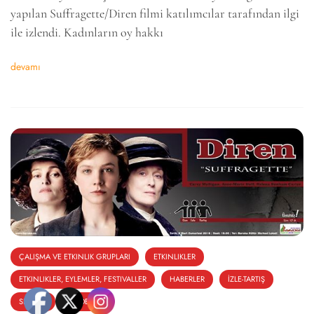
yapılan Suffragette/Diren filmi katılımcılar tarafından ilgi
ile izlendi. Kadınların oy hakkı
devamı
6k
2k
646
ÇALIŞMA VE ETKINLIK GRUPLARI
ETKINLIKLER
ETKINLIKLER, EYLEMLER, FESTIVALLER
HABERLER
İZLE-TARTIŞ
SINEMA
SLIDER