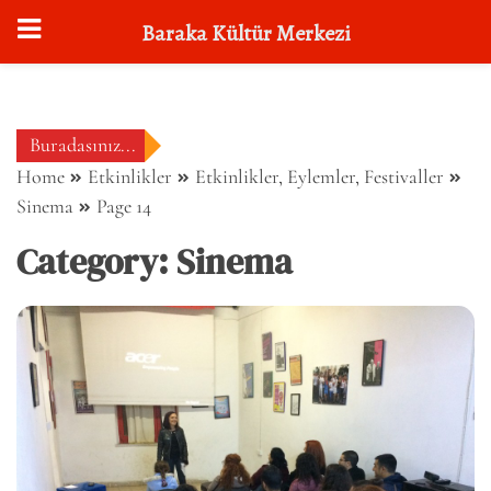
Baraka Kültür Merkezi
Skip
to
content
Buradasınız...
Home
Etkinlikler
Etkinlikler, Eylemler, Festivaller
Sinema
Page 14
Category:
Sinema