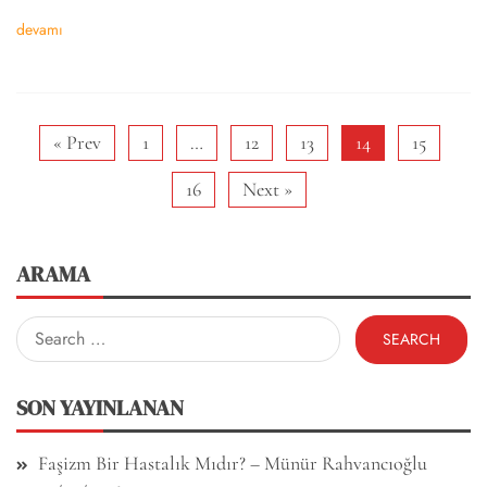
devamı
« Prev
1
…
12
13
14
15
16
Next »
ARAMA
Search
for:
SON YAYINLANAN
Faşizm Bir Hastalık Mıdır? – Münür Rahvancıoğlu