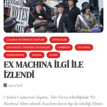
ÇALIŞMA VE ETKINLIK GRUPLARI
ETKINLIKLER
ETKINLIKLER, EYLEMLER, FESTIVALLER
HABERLER
İZLE-TARTIŞ
İZLEDIKLERIMIZ
SINEMA
SLIDER
EX MACHINA İLGİ İLE
İZLENDİ
15/02/2016
6 Şubat Cumartesi akşamı, İzle-Tartış etkinliğinde “Ex
Machina” filmi izlendi. Katılımcıların ilgi ile izlediği filmin