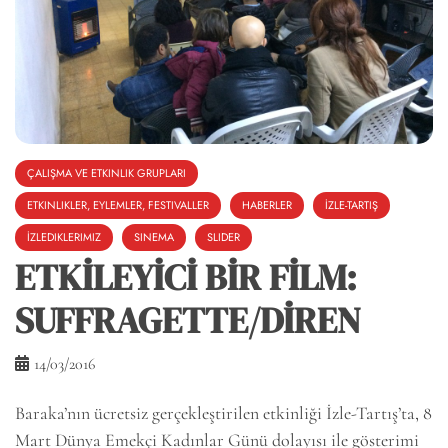
ÇALIŞMA VE ETKINLIK GRUPLARI
ETKINLIKLER, EYLEMLER, FESTIVALLER
HABERLER
İZLE-TARTIŞ
İZLEDIKLERIMIZ
SINEMA
SLIDER
ETKİLEYİCİ BİR FİLM:
SUFFRAGETTE/DİREN
14/03/2016
Baraka’nın ücretsiz gerçekleştirilen etkinliği İzle-Tartış’ta, 8
Mart Dünya Emekçi Kadınlar Günü dolayısı ile gösterimi