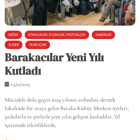
DIĞER
ETKINLIKLER, EYLEMLER, FESTIVALLER
HABERLER
SLIDER
YEME-İÇME
Barakacılar Yeni Yılı
Kutladı
03/01/2025
Mücadele dolu geçen 2024 yılının ardından, dernek
lokalinde bir araya gelen Baraka Kültür Merkezi üyeleri,
şarkılarla ve şiirlerle yeni yılın gelişini kutladılar. Yıl
içerisinde etkinliklerde,