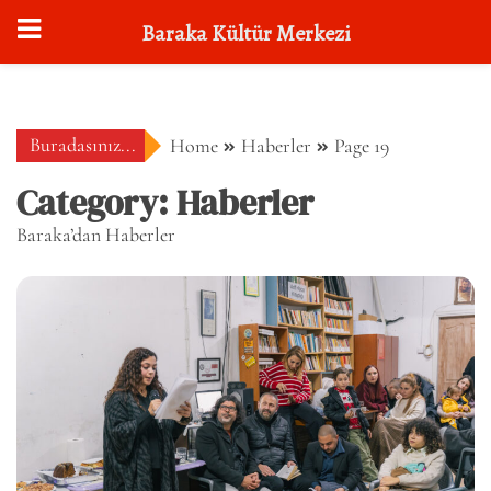
Baraka Kültür Merkezi
Skip
to
content
Buradasınız...
Home
Haberler
Page 19
Category:
Haberler
Baraka’dan Haberler