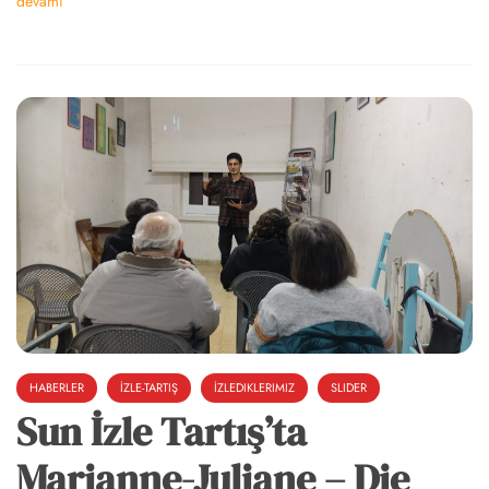
devamı
6k
2k
646
HABERLER
İZLE-TARTIŞ
İZLEDIKLERIMIZ
SLIDER
Sun İzle Tartış’ta
Marianne-Juliane – Die