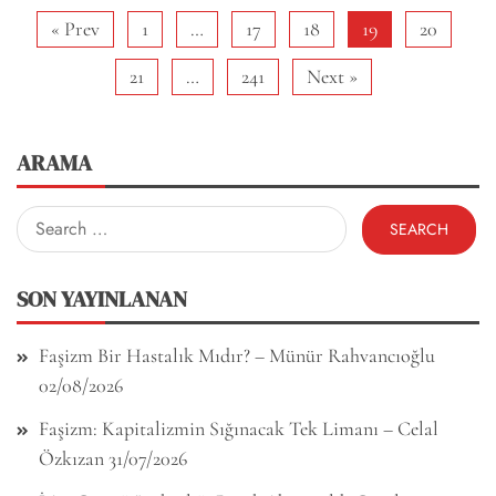
« Prev
1
…
17
18
19
20
21
…
241
Next »
ARAMA
Search
for:
SON YAYINLANAN
Faşizm Bir Hastalık Mıdır? – Münür Rahvancıoğlu
02/08/2026
Faşizm: Kapitalizmin Sığınacak Tek Limanı – Celal
Özkızan
31/07/2026