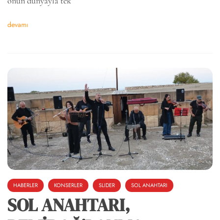
onun dünyayla tek
devamı
HABERLER
KONSERLER
SLIDER
SOL ANAHTARI
SOL ANAHTARI,