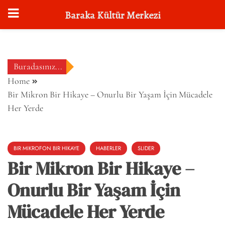
Baraka Kültür Merkezi
Skip
to
content
Buradasınız...
Home
Bir Mikron Bir Hikaye – Onurlu Bir Yaşam İçin Mücadele
Her Yerde
BIR MIKROFON BIR HIKAYE
HABERLER
SLIDER
Bir Mikron Bir Hikaye –
Onurlu Bir Yaşam İçin
Mücadele Her Yerde