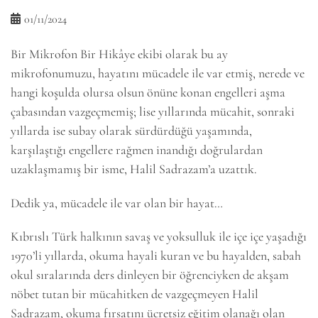
01/11/2024
Bir Mikrofon Bir Hikâye ekibi olarak bu ay
mikrofonumuzu, hayatını mücadele ile var etmiş, nerede ve
hangi koşulda olursa olsun önüne konan engelleri aşma
çabasından vazgeçmemiş; lise yıllarında mücahit, sonraki
yıllarda ise subay olarak sürdürdüğü yaşamında,
karşılaştığı engellere rağmen inandığı doğrulardan
uzaklaşmamış bir isme, Halil Sadrazam’a uzattık.
Dedik ya, mücadele ile var olan bir hayat…
Kıbrıslı Türk halkının savaş ve yoksulluk ile içe içe yaşadığı
1970’li yıllarda, okuma hayali kuran ve bu hayalden, sabah
okul sıralarında ders dinleyen bir öğrenciyken de akşam
nöbet tutan bir mücahitken de vazgeçmeyen Halil
Sadrazam, okuma fırsatını ücretsiz eğitim olanağı olan