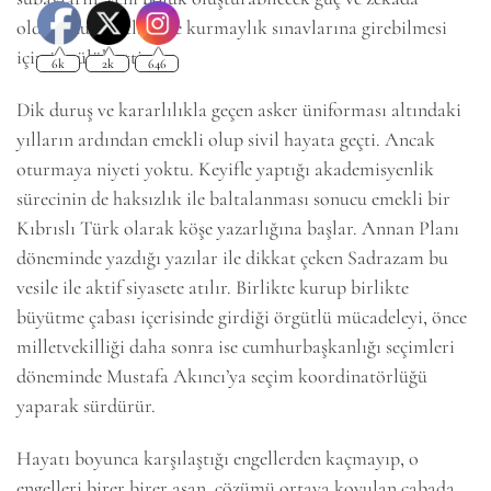
olduğunu ispatladı ve kurmaylık sınavlarına girebilmesi
için öncülük etti.
Dik duruş ve kararlılıkla geçen asker üniforması altındaki
yılların ardından emekli olup sivil hayata geçti. Ancak
oturmaya niyeti yoktu. Keyifle yaptığı akademisyenlik
sürecinin de haksızlık ile baltalanması sonucu emekli bir
Kıbrıslı Türk olarak köşe yazarlığına başlar. Annan Planı
döneminde yazdığı yazılar ile dikkat çeken Sadrazam bu
vesile ile aktif siyasete atılır. Birlikte kurup birlikte
büyütme çabası içerisinde girdiği örgütlü mücadeleyi, önce
milletvekilliği daha sonra ise cumhurbaşkanlığı seçimleri
döneminde Mustafa Akıncı’ya seçim koordinatörlüğü
yaparak sürdürür.
Hayatı boyunca karşılaştığı engellerden kaçmayıp, o
engelleri birer birer aşan, çözümü ortaya koyulan çabada