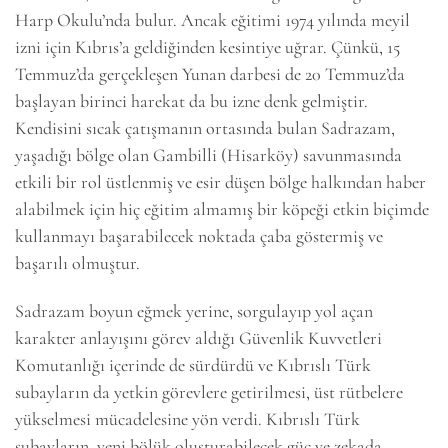
Harp Okulu’nda bulur. Ancak eğitimi 1974 yılında meyil
izni için Kıbrıs’a geldiğinden kesintiye uğrar. Çünkü, 15
Temmuz’da gerçekleşen Yunan darbesi de 20 Temmuz’da
başlayan birinci harekat da bu izne denk gelmiştir.
Kendisini sıcak çatışmanın ortasında bulan Sadrazam,
yaşadığı bölge olan Gambilli (Hisarköy) savunmasında
etkili bir rol üstlenmiş ve esir düşen bölge halkından haber
alabilmek için hiç eğitim almamış bir köpeği etkin biçimde
kullanmayı başarabilecek noktada çaba göstermiş ve
başarılı olmuştur.
Sadrazam boyun eğmek yerine, sorgulayıp yol açan
6k
2k
646
karakter anlayışını görev aldığı Güvenlik Kuvvetleri
Komutanlığı içerinde de sürdürdü ve Kıbrıslı Türk
subayların da yetkin görevlere getirilmesi, üst rütbelere
yükselmesi mücadelesine yön verdi. Kıbrıslı Türk
subayların, yeni bölük oluşturabilecek güç ve zekada