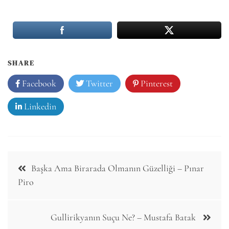
SHARE
Facebook
Twitter
Pinterest
Linkedin
Post
Başka Ama Birarada Olmanın Güzelliği – Pınar
navigation
Piro
Gullirikyanın Suçu Ne? – Mustafa Batak