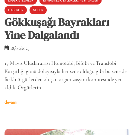
DIĞER EYLEMLER
ETKINLIKLER, EYLEMLER, FESTIVALLER
HABERLER
SLIDER
Gökkuşağı Bayrakları
Yine Dalgalandı
18/05/2025
17 Mayıs Uluslararası Homofobi, Bifobi ve Transfobi
Karşıtlığı günü dolayısıyla her sene olduğu gibi bu sene de
farklı örgütlerden oluşan organizasyon komitesinde yer
aldık. Örgütlerin
devamı