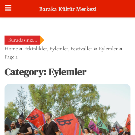
Baraka Kültür Merkezi
Skip
to
content
Buradasınız...
Home
Etkinlikler, Eylemler, Festivaller
Eylemler
Page 2
Category:
Eylemler