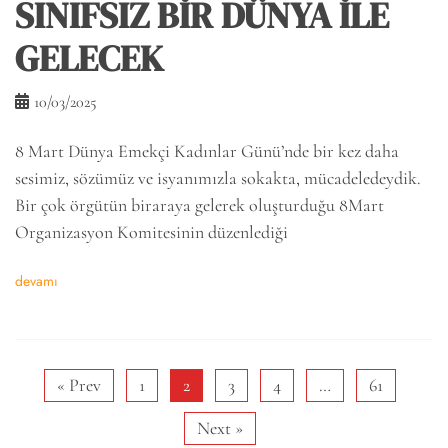
SINIFSIZ BİR DÜNYA İLE
GELECEK
10/03/2025
8 Mart Dünya Emekçi Kadınlar Günü’nde bir kez daha
sesimiz, sözümüz ve isyanımızla sokakta, mücadeledeydik.
Bir çok örgütün biraraya gelerek oluşturduğu 8Mart
Organizasyon Komitesinin düzenlediği
devamı
« Prev
1
2
3
4
…
61
Next »