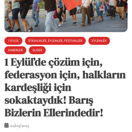
1 EYLÜL
ETKINLIKLER, EYLEMLER, FESTIVALLER
EYLEMLER
HABERLER
SLIDER
1 Eylül’de çözüm için,
federasyon için, halkların
kardeşliği için
sokaktaydık! Barış
Bizlerin Ellerindedir!
02/09/2025